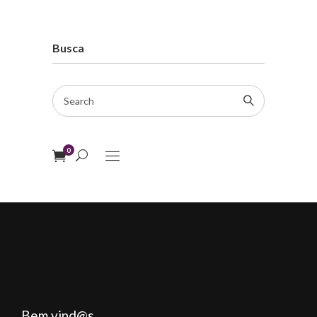
Busca
Search
for:
0
Bem vind@s