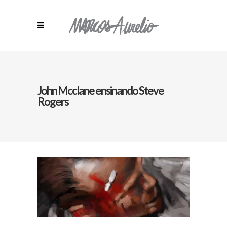
John Mcclane ensinando Steve
Rogers