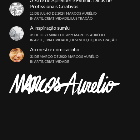
A Arte de Aprender e Evoluir: Dicas de
Profissionais Criativos
11 DE JULHO DE 2024
MARCOS AURÉLIO
IN
ARTE
,
CRIATIVIDADE
,
ILUSTRAÇÃO
A inspiração sumiu
31 DE DEZEMBRO DE 2019
MARCOS AURÉLIO
IN
ARTE
,
CRIATIVIDADE
,
DESENHO
,
HQ
,
ILUSTRAÇÃO
Ao mestre com carinho
31 DE MARÇO DE 2020
MARCOS AURÉLIO
IN
ARTE
,
CRIATIVIDADE