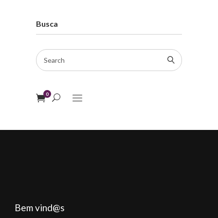
Busca
Search
for:
0
Bem vind@s