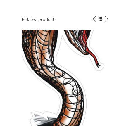
Related products
This
Thi