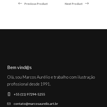
options
opt
Previous Product
Next Product
may
may
be
be
chosen
cho
on
on
the
the
product
pro
page
pag
Bem vind@s
Olá, sou Marcos Aurélio e trabalho com ilustração
profissional desde 1991.
+55 (11) 97294-5255
contato@marcosaurelio.art.br