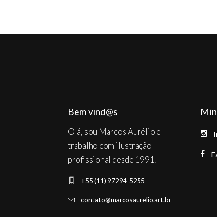
be
chosen
on
the
product
page
Bem vind@s
Min
Olá, sou Marcos Aurélio e
I
trabalho com ilustração
F
profissional desde 1991.
+55 (11) 97294-5255
contato@marcosaurelio.art.br