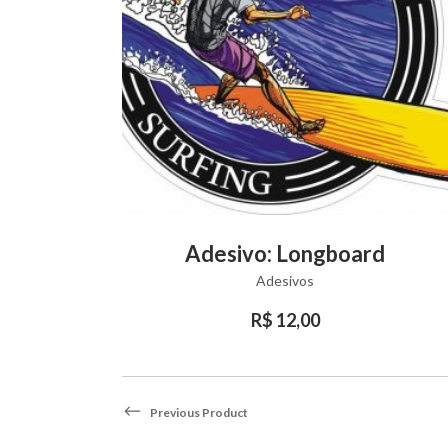
This
VIEW PRODUCT
k
Adesivo: Longboard
product
Adesivos
has
multiple
R$
12,00
variants.
The
options
Previous Product
may