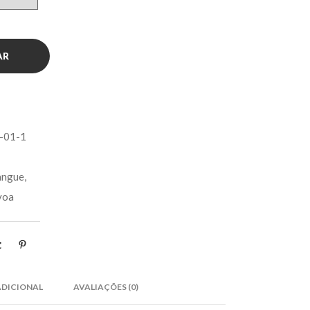
AR
-01-1
angue
,
voa
DICIONAL
AVALIAÇÕES (0)