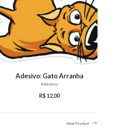
his
This
VIEW PRODUCT
Adesivo: Gato Arranha
roduct
product
Adesivos
as
has
ltiple
multiple
R$
12,00
riants.
variants.
he
The
ptions
options
Next Product
ay
may