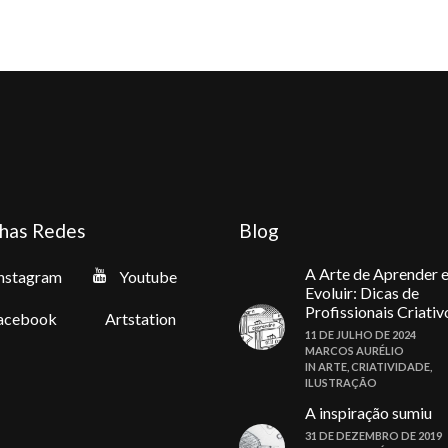
be
b
chosen
c
on
o
the
t
product
p
page
p
has Redes
Blog
A Arte de Aprender 
nstagram
Youtube
Evoluir: Dicas de
Profissionais Criativ
acebook
Artstation
11 DE JULHO DE 2024
MARCOS AURÉLIO
IN
ARTE
,
CRIATIVIDADE
,
ILUSTRAÇÃO
A inspiração sumiu
31 DE DEZEMBRO DE 2019