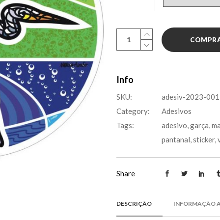
Adesivo:
COMPR
Garça
Voa
quantity
Info
SKU:
adesiv-2023-001
Category:
Adesivos
Tags:
adesivo
,
garça
,
m
pantanal
,
sticker
,
Share
DESCRIÇÃO
INFORMAÇÃO A