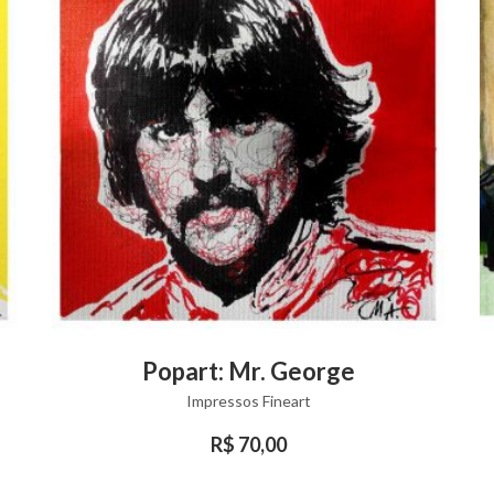
This
T
VIEW PRODUCT
Popart: Mr. George
product
p
Impressos Fineart
has
h
multiple
mu
R$
70,00
variants.
va