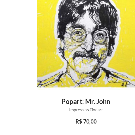
This
VIEW PRODUCT
den
Popart: Mr. John
product
Impressos Fineart
has
multiple
R$
70,00
variants.