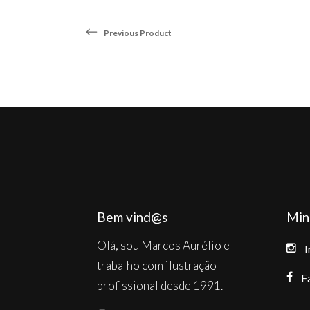
The
options
Previous Product
may
be
chosen
on
the
product
page
Bem vind@s
Min
Olá, sou Marcos Aurélio e
I
trabalho com ilustração
F
profissional desde 1991.