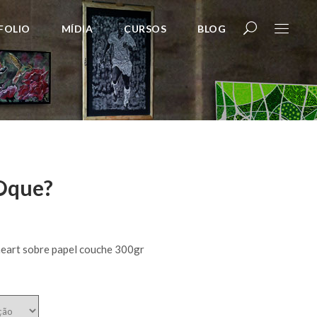
FOLIO
MÍDIA
CURSOS
BLOG
 Oque?
neart sobre papel couche 300gr