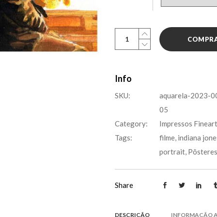
Aquarela:
COMPR
Pai!
Oque?
quantity
Info
SKU:
aquarela-2023-0
05
Category:
Impressos Finear
Tags:
filme
,
indiana jone
portrait
,
Pôstere
Share
DESCRIÇÃO
INFORMAÇÃO A