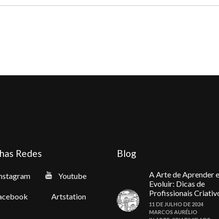
The
T
options
o
may
m
be
b
chosen
c
on
o
the
t
product
p
page
p
has Redes
Blog
A Arte de Aprender 
nstagram
Youtube
Evoluir: Dicas de
Profissionais Criativ
acebook
Artstation
11 DE JULHO DE 2024
MARCOS AURÉLIO