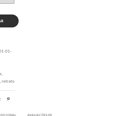
AR
01-01-
t
s
,
s
,
retrato
DICIONAL
AVALIAÇÕES (0)