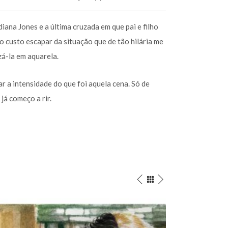
iana Jones e a última cruzada em que pai e filho
 custo escapar da situação que de tão hilária me
zá-la em aquarela.
r a intensidade do que foi aquela cena. Só de
já começo a rir.