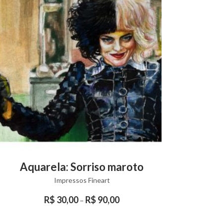
his
This
VIEW PRODUCT
Aquarela: Sorriso maroto
Aqu
roduct
product
Impressos Fineart
as
has
ltiple
multiple
R$
30,00
R$
90,00
–
riants.
variants.