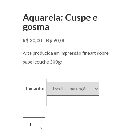
Aquarela: Cuspe e
gosma
R$
30,00
R$
90,00
–
Arte produzida em impressão fineart sobre
papel couche 300gr
Tamanho
Aquarela:
Cuspe