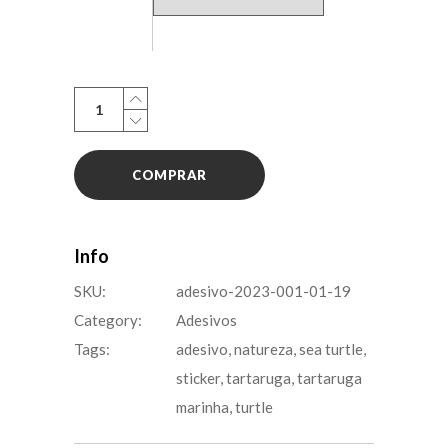
Adesivo:
Chopper
(cópia)
COMPRAR
quantity
Info
SKU:
adesivo-2023-001-01-19
Category:
Adesivos
Tags:
adesivo
,
natureza
,
sea turtle
,
sticker
,
tartaruga
,
tartaruga
marinha
,
turtle