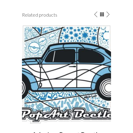
Related products
This
Thi
VIEW PRODUCT