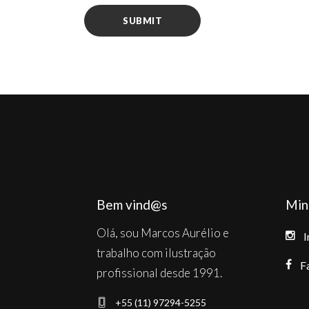
Bem vind@s
Min
Olá, sou Marcos Aurélio e
I
trabalho com ilustração
F
profissional desde 1991.
+55 (11) 97294-5255