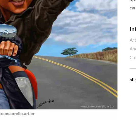
ca
In
Art
An
Ca
Sh