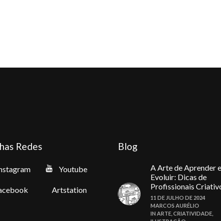
has Redes
Blog
A Arte de Aprender 
nstagram
Youtube
Evoluir: Dicas de
Profissionais Criativ
acebook
Artstation
11 DE JULHO DE 2024
MARCOS AURÉLIO
IN
ARTE
,
CRIATIVIDADE
,