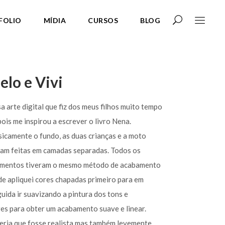
FOLIO
MÍDIA
CURSOS
BLOG
elo e Vivi
a arte digital que fiz dos meus filhos muito tempo
ois me inspirou a escrever o livro Nena.
icamente o fundo, as duas crianças e a moto
ram feitas em camadas separadas. Todos os
ementos tiveram o mesmo método de acabamento
e apliquei cores chapadas primeiro para em
uida ir suavizando a pintura dos tons e
es para obter um acabamento suave e linear.
eria que fosse realista mas também levemente