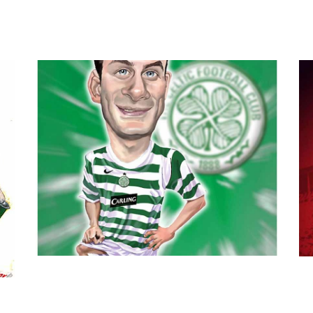
Zito
Leônida
Esporte
Es