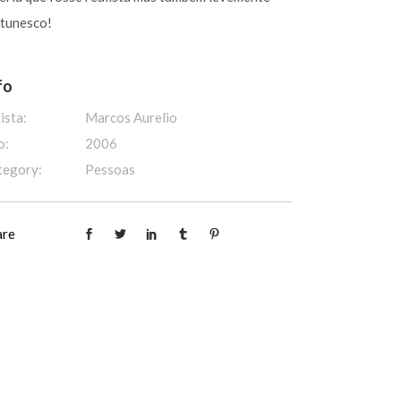
rtunesco!
fo
ista:
Marcos Aurelio
o:
2006
tegory:
Pessoas
are