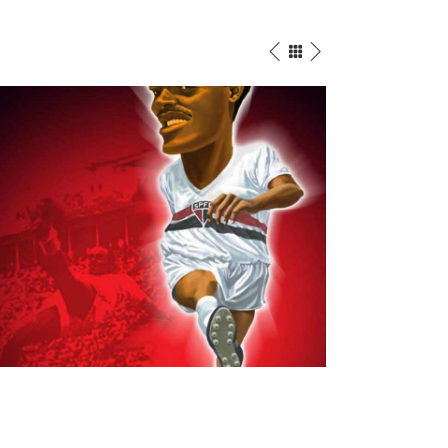
SoccerStarMe
s da Silva
Esporte
porte