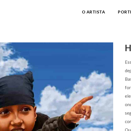
O ARTISTA
PORT
H
Ess
dep
Bas
fo
el
ond
seg
cor
Qu