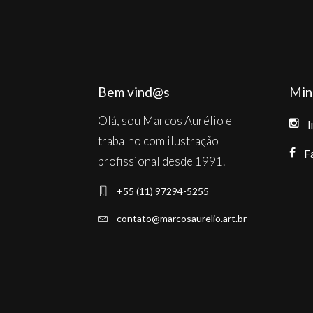
Bem vind@s
Min
Olá, sou Marcos Aurélio e
I
trabalho com ilustração
F
profissional desde 1991.
+55 (11) 97294-5255
contato@marcosaurelio.art.br