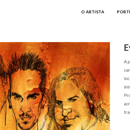
O ARTISTA
PORT
E
A p
can
inc
int
Pro
acr
tra