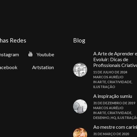
has Redes
Blog
A Arte de Aprender 
nstagram
Youtube
Evoluir: Dicas de
Profissionais Criativ
acebook
Artstation
11 DE JULHO DE 2024
MARCOS AURÉLIO
IN
ARTE
,
CRIATIVIDADE
,
ILUSTRAÇÃO
A inspiração sumiu
31 DE DEZEMBRO DE 2019
MARCOS AURÉLIO
IN
ARTE
,
CRIATIVIDADE
,
DESENHO
,
HQ
,
ILUSTRAÇ
Ao mestre com carin
31 DE MARÇO DE 2020