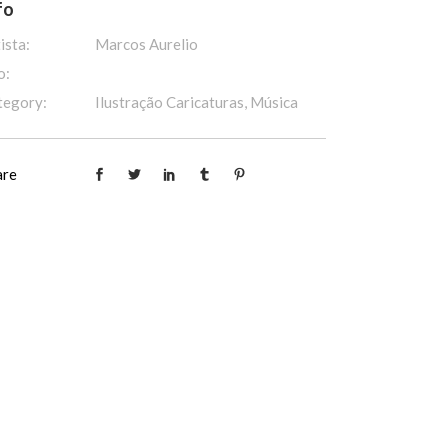
fo
ista:
Marcos Aurelio
o:
tegory:
Ilustração Caricaturas, Música
are