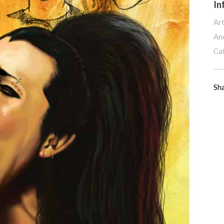
In
Art
An
Ca
Sh