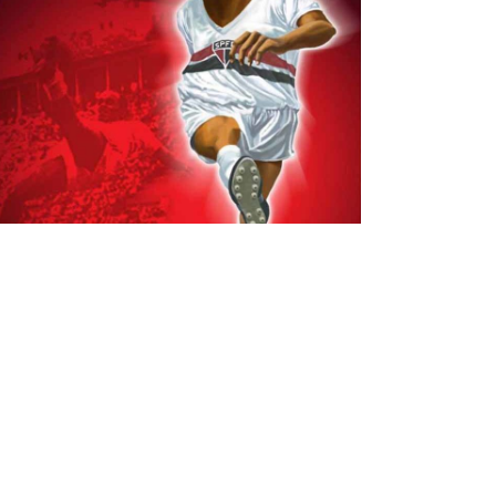
SoccerStarMe 1
Esporte