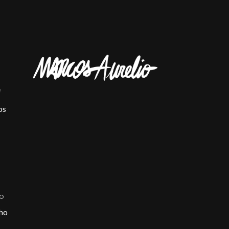
e
os
ÃO
ho