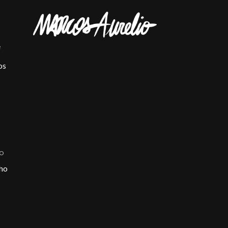
e
os
ÃO
ho