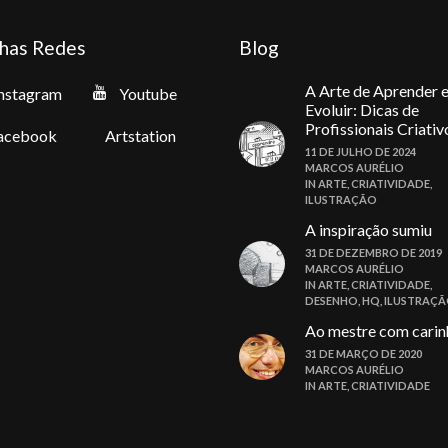
has Redes
Blog
A Arte de Aprender 
nstagram
Youtube
Evoluir: Dicas de
Profissionais Criativ
acebook
Artstation
11 DE JULHO DE 2024
MARCOS AURÉLIO
IN
ARTE
,
CRIATIVIDADE
,
ILUSTRAÇÃO
A inspiração sumiu
31 DE DEZEMBRO DE 2019
MARCOS AURÉLIO
IN
ARTE
,
CRIATIVIDADE
,
DESENHO
,
HQ
,
ILUSTRAÇ
Ao mestre com carin
31 DE MARÇO DE 2020
MARCOS AURÉLIO
IN
ARTE
,
CRIATIVIDADE