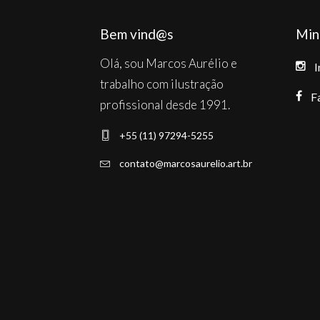
Bem vind@s
Min
Olá, sou Marcos Aurélio e
I
trabalho com ilustração
F
profissional desde 1991.
+55 (11) 97294-5255
contato@marcosaurelio.art.br