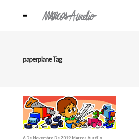
paperplane Tag
6 De Novembro De 2019
Marcos Aurélio