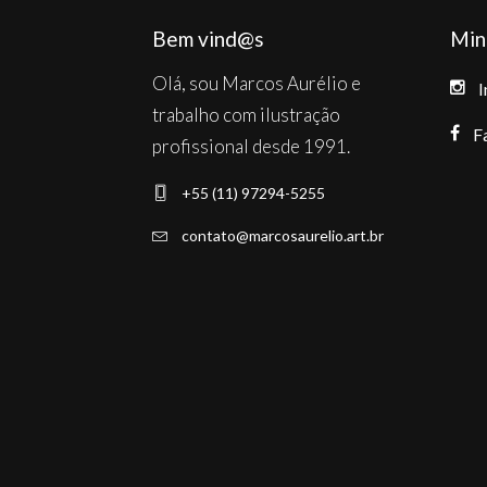
Bem vind@s
Min
Olá, sou Marcos Aurélio e
I
trabalho com ilustração
F
profissional desde 1991.
+55 (11) 97294-5255
contato@marcosaurelio.art.br