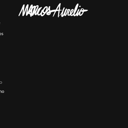
e
os
ÃO
ho