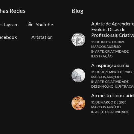
has Redes
Blog
A Arte de Aprender 
nstagram
Youtube
Evoluir: Dicas de
Profissionais Criativ
acebook
Artstation
11 DE JULHO DE 2024
MARCOS AURÉLIO
IN
ARTE
,
CRIATIVIDADE
,
ILUSTRAÇÃO
A inspiração sumiu
31 DE DEZEMBRO DE 2019
MARCOS AURÉLIO
IN
ARTE
,
CRIATIVIDADE
,
DESENHO
,
HQ
,
ILUSTRAÇ
Ao mestre com carin
31 DE MARÇO DE 2020
MARCOS AURÉLIO
IN
ARTE
,
CRIATIVIDADE