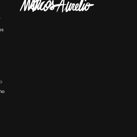
e
os
ÃO
ho