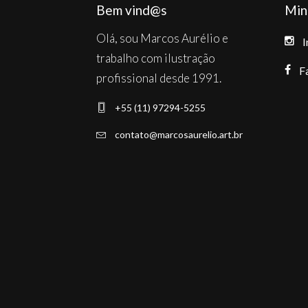
Bem vind@s
Min
Olá, sou Marcos Aurélio e
I
trabalho com ilustração
F
profissional desde 1991.
+55 (11) 97294-5255
contato@marcosaurelio.art.br