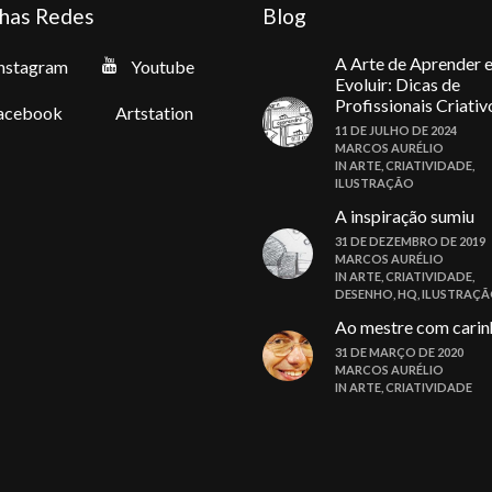
has Redes
Blog
A Arte de Aprender 
nstagram
Youtube
Evoluir: Dicas de
Profissionais Criativ
acebook
Artstation
11 DE JULHO DE 2024
MARCOS AURÉLIO
IN
ARTE
,
CRIATIVIDADE
,
ILUSTRAÇÃO
A inspiração sumiu
31 DE DEZEMBRO DE 2019
MARCOS AURÉLIO
IN
ARTE
,
CRIATIVIDADE
,
DESENHO
,
HQ
,
ILUSTRAÇ
Ao mestre com carin
31 DE MARÇO DE 2020
MARCOS AURÉLIO
IN
ARTE
,
CRIATIVIDADE