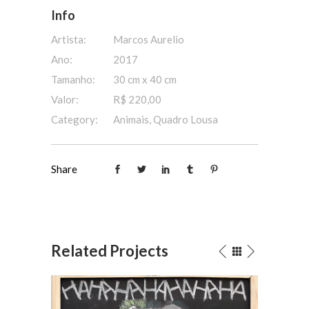
Info
Artista:
Marcos Aurelio
Ano:
2017
Tamanho:
30 cm x 40 cm
Valor:
R$ 220,00
Category:
Animais, Quadro Lousa
Share
Related Projects