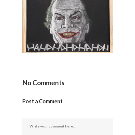
Joker Jack
Filmes
/
HQ
/
Quadro Lousa
No Comments
Post a Comment