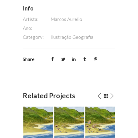
Info
Artista:
Marcos Aurelio
Ano:
Category:
Ilustração Geografia
Share
Related Projects
O ser humano alterando a
O 