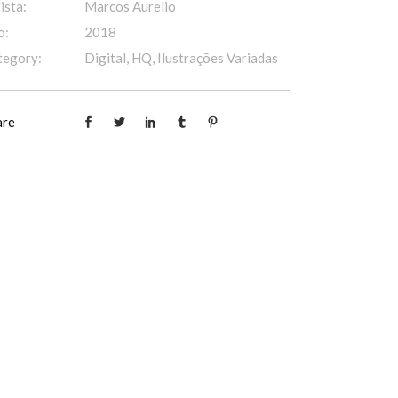
ista:
Marcos Aurelio
o:
2018
tegory:
Digital, HQ, Ilustrações Variadas
are