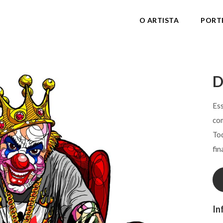
O ARTISTA
PORT
D
Ess
com
Tod
fin
In