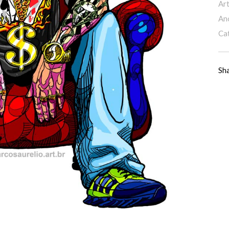
Art
An
Ca
Sh