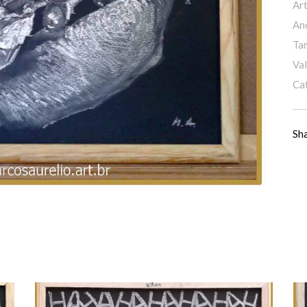
Art
An
Ta
Val
Ca
Sh