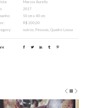
ista:
Marcos Aurelio
o:
2017
manho:
50 cm x 40 cm
or:
R$ 200,00
tegory:
outros, Pessoas, Quadro Lousa
are