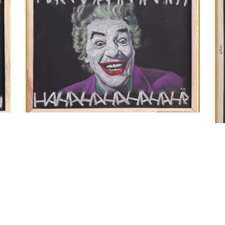
Joker Romero
Ir
Filmes
/
HQ
/
Quadro Lousa
Filmes
/