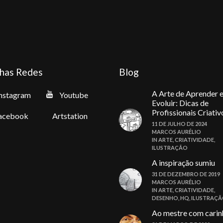
has Redes
Blog
A Arte de Aprender 
nstagram
Youtube
Evoluir: Dicas de
Profissionais Criativ
acebook
Artstation
11 DE JULHO DE 2024
MARCOS AURÉLIO
IN
ARTE
,
CRIATIVIDADE
,
ILUSTRAÇÃO
A inspiração sumiu
31 DE DEZEMBRO DE 2019
MARCOS AURÉLIO
IN
ARTE
,
CRIATIVIDADE
,
DESENHO
,
HQ
,
ILUSTRAÇ
Ao mestre com carin