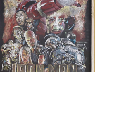
Star Wars
on Man
Filmes
/
Quadro Lou
Quadro Lousa