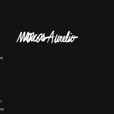
e
os
ÃO
ho