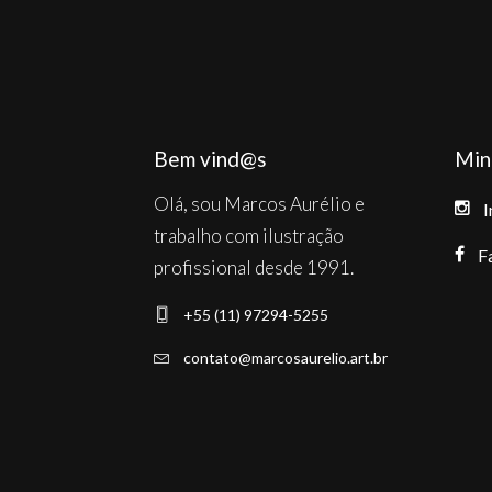
Bem vind@s
Min
Olá, sou Marcos Aurélio e
I
trabalho com ilustração
F
profissional desde 1991.
+55 (11) 97294-5255
contato@marcosaurelio.art.br