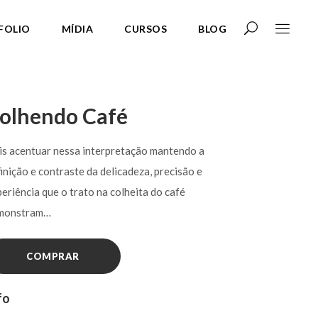
FOLIO
MÍDIA
CURSOS
BLOG
olhendo Café
is acentuar nessa interpretação mantendo a
inição e contraste da delicadeza, precisão e
eriência que o trato na colheita do café
monstram…
COMPRAR
fo