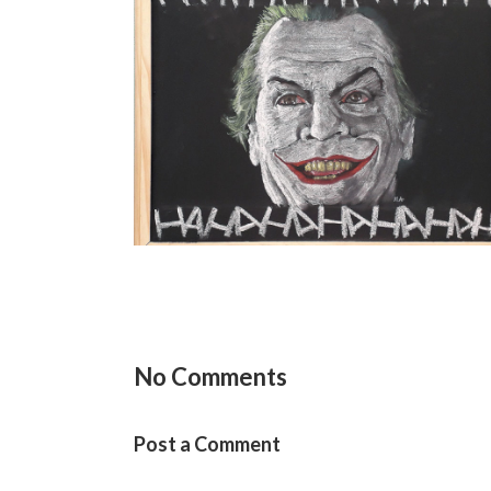
Joker Jack
Filmes
/
HQ
/
Quadro Lousa
No Comments
Post a Comment