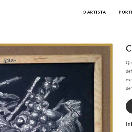
O ARTISTA
PORT
C
Qu
def
exp
de
In