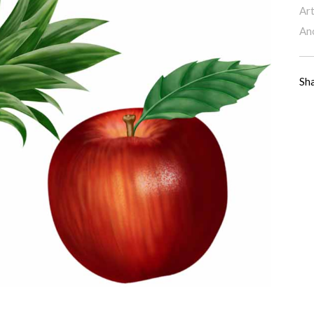
Art
An
Sh