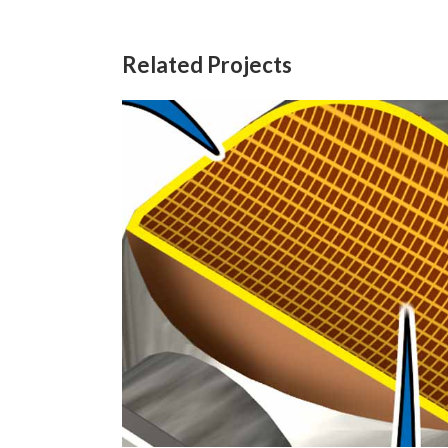
Related Projects
Física: filtragem da queima do
motor / Physics: engine burn
En
filtering
Didáticos