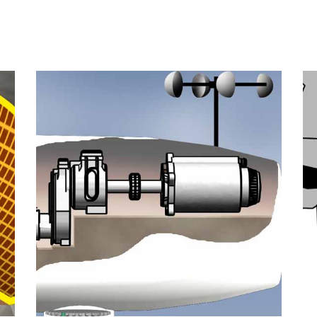
Veículo
ergia: eólica 2 / Energy: eolic 2
C
Didáticos