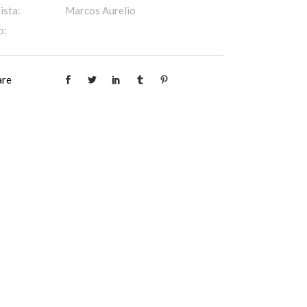
ista:
Marcos Aurelio
o:
are