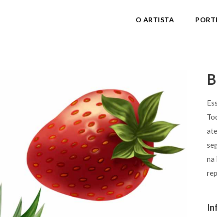
O ARTISTA
PORT
B
Ess
Tod
at
se
na 
rep
In