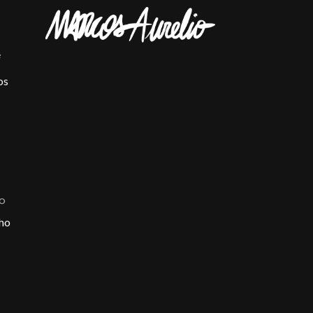
e
os
ÃO
ho