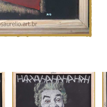
r Romero
Iron Man
Q
/
Quadro Lousa