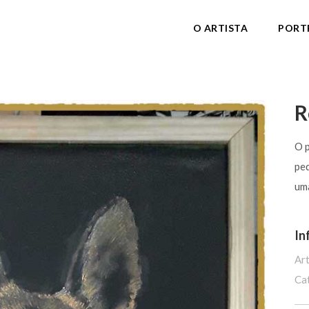
O ARTISTA
PORT
R
O p
ped
um
In
Art
Ca