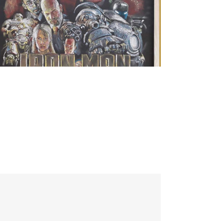
Filmes
/
Quadro Lousa
usa