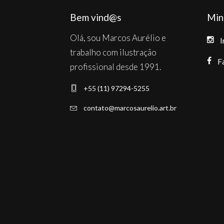
Bem vind@s
Min
Olá, sou Marcos Aurélio e
I
trabalho com ilustração
F
profissional desde 1991.
+55 (11) 97294-5255
contato@marcosaurelio.art.br