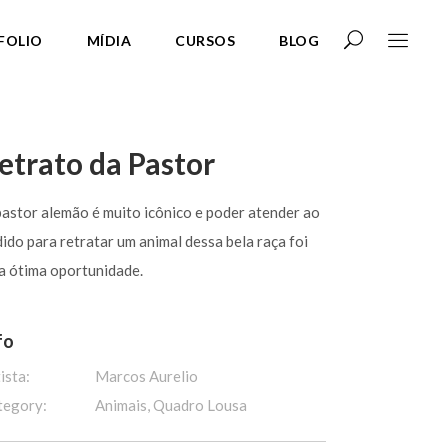
FOLIO
MÍDIA
CURSOS
BLOG
etrato da Pastor
astor alemão é muito icônico e poder atender ao
ido para retratar um animal dessa bela raça foi
a ótima oportunidade.
fo
ista:
Marcos Aurelio
tegory:
Animais, Quadro Lousa