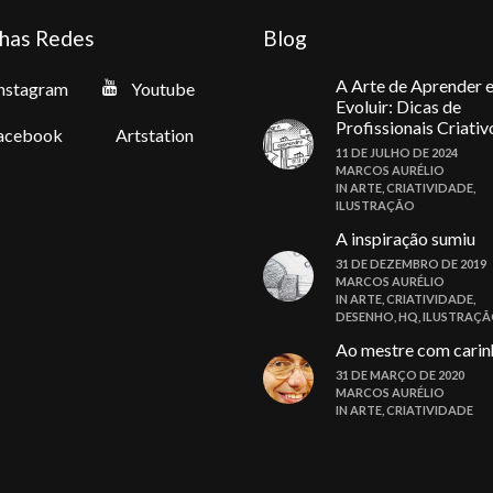
has Redes
Blog
A Arte de Aprender 
nstagram
Youtube
Evoluir: Dicas de
Profissionais Criativ
acebook
Artstation
11 DE JULHO DE 2024
MARCOS AURÉLIO
IN
ARTE
,
CRIATIVIDADE
,
ILUSTRAÇÃO
A inspiração sumiu
31 DE DEZEMBRO DE 2019
MARCOS AURÉLIO
IN
ARTE
,
CRIATIVIDADE
,
DESENHO
,
HQ
,
ILUSTRAÇ
Ao mestre com carin
31 DE MARÇO DE 2020
MARCOS AURÉLIO
IN
ARTE
,
CRIATIVIDADE