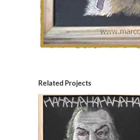
Related Projects
Joker Jack
Joke
Filmes
/
HQ
/
Quadro Lousa
Filmes
/
H