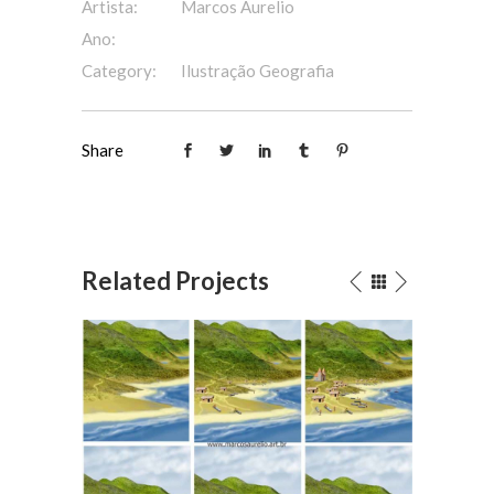
Artista:
Marcos Aurelio
Ano:
Category:
Ilustração Geografia
Share
Related Projects
O ser humano alterando a
O 
geografia 1
Ilustração Geografia