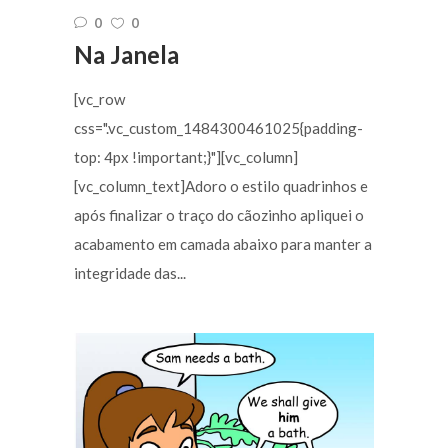
0
0
Na Janela
[vc_row
css=".vc_custom_1484300461025{padding-
top: 4px !important;}"][vc_column]
[vc_column_text]Adoro o estilo quadrinhos e
após finalizar o traço do cãozinho apliquei o
acabamento em camada abaixo para manter a
integridade das...