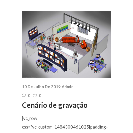
10 De Julho De 2019
Admin
0
0
Cenário de gravação
[vc_row
css=".vc_custom_1484300461025{padding-