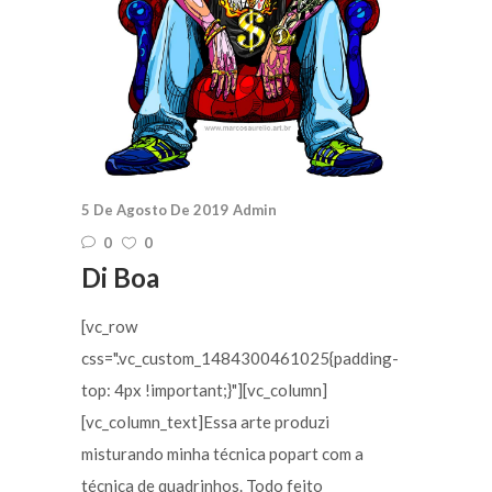
5 De Agosto De 2019
Admin
0
0
Di Boa
[vc_row
css=".vc_custom_1484300461025{padding-
top: 4px !important;}"][vc_column]
[vc_column_text]Essa arte produzi
misturando minha técnica popart com a
técnica de quadrinhos. Todo feito