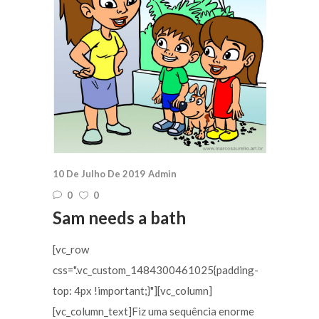
10 De Julho De 2019
Admin
0
0
Sam needs a bath
[vc_row
css=".vc_custom_1484300461025{padding-
top: 4px !important;}"][vc_column]
[vc_column_text]Fiz uma sequência enorme