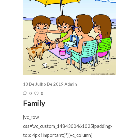
10 De Julho De 2019
Admin
0
0
Family
[vc_row
css=".vc_custom_1484300461025{padding-
top: 4px !important;}"][vc_column]