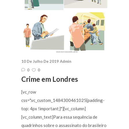
10 De Julho De 2019
Admin
0
0
Crime em Londres
[vc_row
css=".vc_custom_1484300461025{padding-
top: 4px !important;}"][vc_column]
[vc_column_text]Para essa sequência de
quadrinhos sobre o assassinato do brasileiro