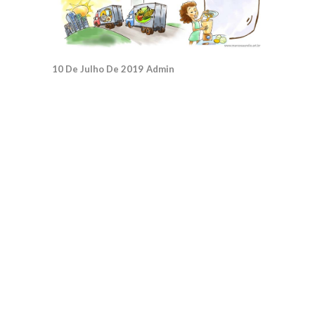
10 De Julho De 2019
Admin
0
0
Reciclagem do Lixo
[vc_row
css=".vc_custom_1484300461025{padding-
top: 4px !important;}"][vc_column]
[vc_column_text]O cliente me pediu para que
a base dessa arte fossem desenhos com
estilo literário infantil e colorido com a
técnica de...