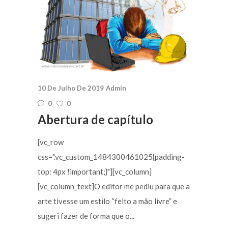
10 De Julho De 2019
Admin
0
0
Abertura de capítulo
[vc_row
css=".vc_custom_1484300461025{padding-
top: 4px !important;}"][vc_column]
[vc_column_text]O editor me pediu para que a
arte tivesse um estilo “feito a mão livre” e
sugeri fazer de forma que o...