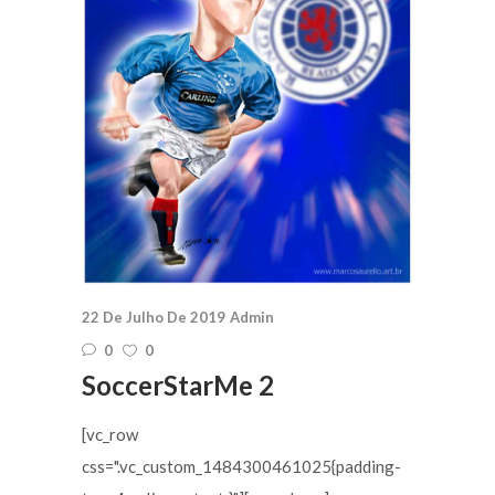
22 De Julho De 2019
Admin
0
0
SoccerStarMe 2
[vc_row
css=".vc_custom_1484300461025{padding-