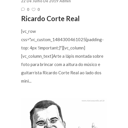
22 De Julho De 2019
Admin
0
0
Ricardo Corte Real
[vc_row
css=".vc_custom_1484300461025{padding-
top: 4px !important;}"][vc_column]
[vc_column_text]Arte a lápis montada sobre
foto para brincar com a altura do músico e
guitarrista Ricardo Corte Real ao lado dos
mini...