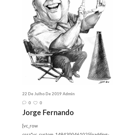
22 De Julho De 2019
Admin
0
0
Jorge Fernando
[vc_row
css=".vc_custom_1484300461025{padding-