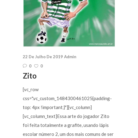
22 De Julho De 2019
Admin
0
0
Zito
[vc_row
css=".vc_custom_1484300461025{padding-
top: 4px !important;}"][vc_column]
[vc_column_text]Essa arte do jogador Zito
foi feita totalmente a grafite, usando lápis
escolar número 2, um dos mais comuns de ser