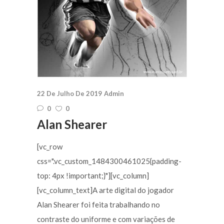
22 De Julho De 2019
Admin
0
0
Alan Shearer
[vc_row
css=".vc_custom_1484300461025{padding-
top: 4px !important;}"][vc_column]
[vc_column_text]A arte digital do jogador
Alan Shearer foi feita trabalhando no
contraste do uniforme e com variações de