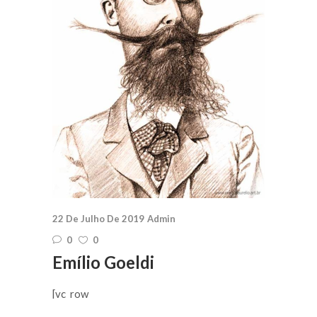
22 De Julho De 2019
Admin
0
0
Emílio Goeldi
[vc_row
css=".vc_custom_1484300461025{padding-