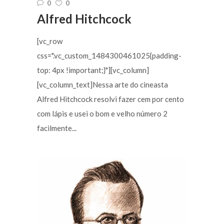
0
0
Alfred Hitchcock
[vc_row
css=".vc_custom_1484300461025{padding-
top: 4px !important;}"][vc_column]
[vc_column_text]Nessa arte do cineasta
Alfred Hitchcock resolvi fazer cem por cento
com lápis e usei o bom e velho número 2
facilmente...