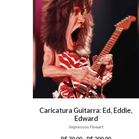
This
VIEW PRODUCT
Caricatura Guitarra: Ed, Eddie,
product
Edward
has
Impressos Fineart
multiple
variants.
R$
70,00
R$
200,00