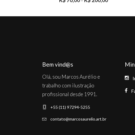
–
The
options
may
be
chosen
on
the
Bem vind@s
Min
product
Olá, sou Marcos Aurélio e
page
I
trabalho com ilustração
F
profissional desde 1991.
+55 (11) 97294-5255
contato@marcosaurelio.art.br