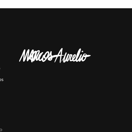
e
os
ÃO