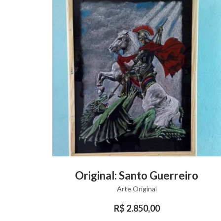
This
VIEW PRODUCT
Original: Santo Guerreiro
product
Arte Original
has
multiple
R$
2.850,00
variants.