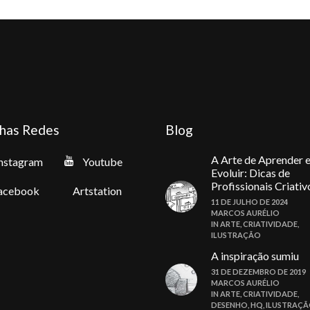
has Redes
Blog
A Arte de Aprender 
nstagram
Youtube
Evoluir: Dicas de
Profissionais Criativ
acebook
Artstation
11 DE JULHO DE 2024
MARCOS AURÉLIO
IN
ARTE
,
CRIATIVIDADE
,
ILUSTRAÇÃO
A inspiração sumiu
31 DE DEZEMBRO DE 2019
MARCOS AURÉLIO
IN
ARTE
,
CRIATIVIDADE
,
DESENHO
,
HQ
,
ILUSTRAÇ