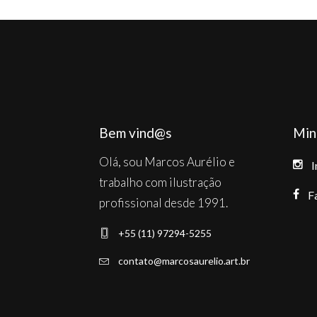
The
options
may
be
chosen
on
Bem vind@s
Min
the
Olá, sou Marcos Aurélio e
product
I
trabalho com ilustração
page
F
profissional desde 1991.
+55 (11) 97294-5255
contato@marcosaurelio.art.br