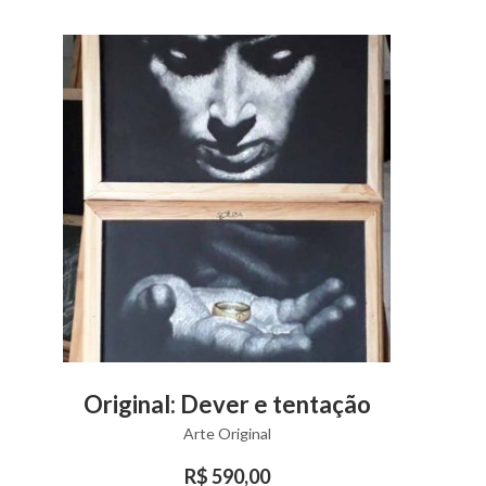
This
VIEW PRODUCT
Original: Dever e tentação
product
Arte Original
has
multiple
R$
590,00