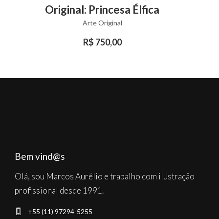
VIEW PRODUCT
Original: Princesa Élfica
product
Arte Original
has
multiple
R$
750,00
variants.
The
options
may
be
chosen
on
the
Bem vind@s
product
Olá, sou Marcos Aurélio e trabalho com ilustração
page
profissional desde 1991.
+55 (11) 97294-5255