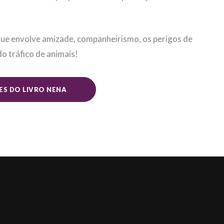
ue envolve amizade, companheirismo, os perigos de
o tráfico de animais!
ES DO LIVRO NENA