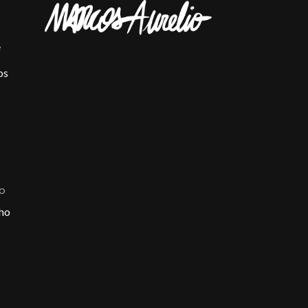
e
os
ÃO
ho