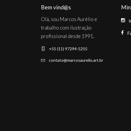
Bem vind@s
Min
Olá, sou Marcos Aurélio e
I
trabalho com ilustração
F
profissional desde 1991.
+55 (11) 97294-5255
contato@marcosaurelio.art.br