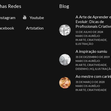
has Redes
Blog
A Arte de Aprender 
nstagram
Youtube
Evoluir: Dicas de
Profissionais Criativ
acebook
Artstation
11 DE JULHO DE 2024
MARCOS AURÉLIO
IN
ARTE
,
CRIATIVIDADE
,
ILUSTRAÇÃO
A inspiração sumiu
31 DE DEZEMBRO DE 2019
MARCOS AURÉLIO
IN
ARTE
,
CRIATIVIDADE
,
DESENHO
,
HQ
,
ILUSTRAÇ
Ao mestre com carin
31 DE MARÇO DE 2020
MARCOS AURÉLIO
IN
ARTE
,
CRIATIVIDADE