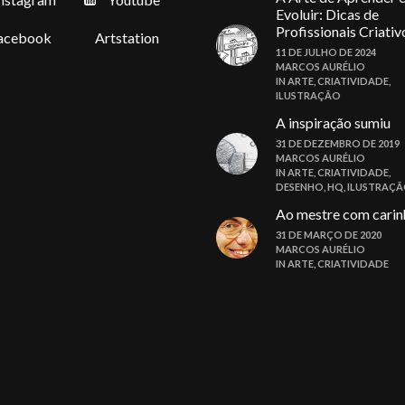
Evoluir: Dicas de
Profissionais Criativ
acebook
Artstation
11 DE JULHO DE 2024
MARCOS AURÉLIO
IN
ARTE
,
CRIATIVIDADE
,
ILUSTRAÇÃO
A inspiração sumiu
31 DE DEZEMBRO DE 2019
MARCOS AURÉLIO
IN
ARTE
,
CRIATIVIDADE
,
DESENHO
,
HQ
,
ILUSTRAÇ
Ao mestre com carin
31 DE MARÇO DE 2020
MARCOS AURÉLIO
IN
ARTE
,
CRIATIVIDADE