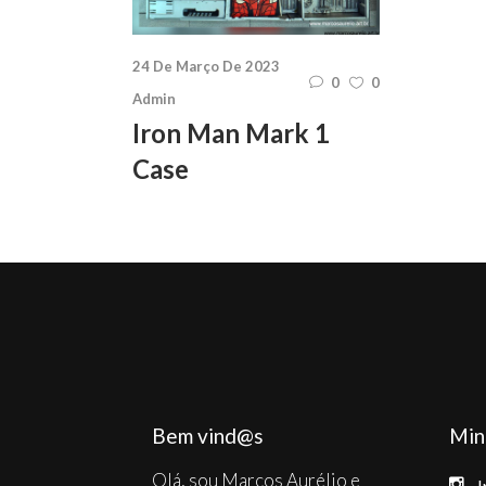
24 De Março De 2023
0
0
Admin
Iron Man Mark 1
Case
Bem vind@s
Min
Olá, sou Marcos Aurélio e
I