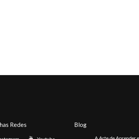
has Redes
Blog
A Arte de Aprender 
nstagram
Youtube