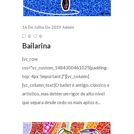
16 De Julho De 2019
Admin
0
0
Bailarina
[vc_row
css=".vc_custom_1484300461025{padding-
top: 4px !important;}"][vc_column]
[vc_column_text]O ballet é antigo, clássico e
artístico, mas detém um rigor de alto nível
que separa desde cedo os mais aptos e...