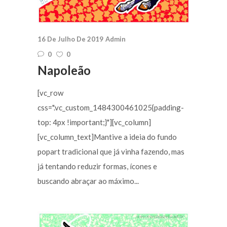
16 De Julho De 2019
Admin
0
0
Napoleão
[vc_row
css=".vc_custom_1484300461025{padding-
top: 4px !important;}"][vc_column]
[vc_column_text]Mantive a ideia do fundo
popart tradicional que já vinha fazendo, mas
já tentando reduzir formas, ícones e
buscando abraçar ao máximo...