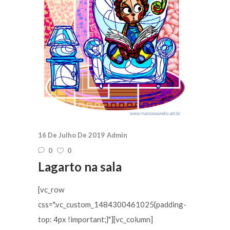
16 De Julho De 2019
Admin
0
0
Lagarto na sala
[vc_row
css=".vc_custom_1484300461025{padding-
top: 4px !important;}"][vc_column]