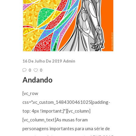
16 De Julho De 2019
Admin
0
0
Andando
[vc_row
css=".vc_custom_1484300461025{padding-
top: 4px !important;}"][vc_column]
[vc_column_text]As musas foram
personagens importantes para uma série de