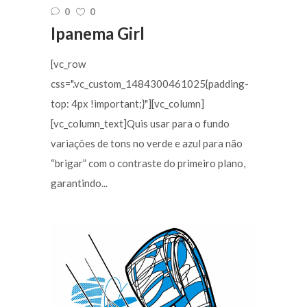
0
0
Ipanema Girl
[vc_row
css=".vc_custom_1484300461025{padding-
top: 4px !important;}"][vc_column]
[vc_column_text]Quis usar para o fundo
variações de tons no verde e azul para não
“brigar” com o contraste do primeiro plano,
garantindo...