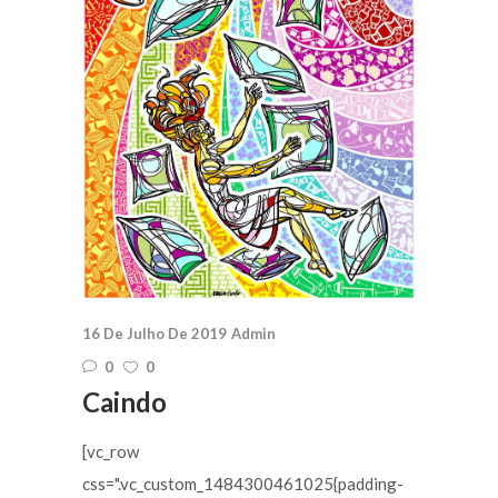
16 De Julho De 2019
Admin
0
0
Caindo
[vc_row
css=".vc_custom_1484300461025{padding-