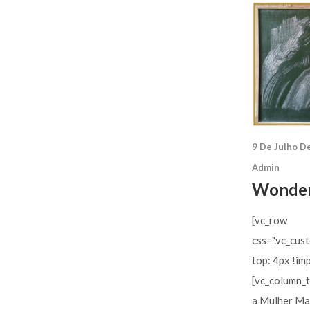
9 De Julho D
Admin
Wonde
[vc_row
css=".vc_cu
top: 4px !im
[vc_column_t
a Mulher Mar