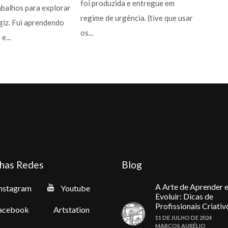
foi produzida e entregue em
abalhos para explorar
regime de urgência. (tive que usar
 giz. Fui aprendendo
os...
e...
has Redes
Blog
A Arte de Aprender 
nstagram
Youtube
Evoluir: Dicas de
Profissionais Criativ
acebook
Artstation
11 DE JULHO DE 2024
MARCOS AURÉLIO