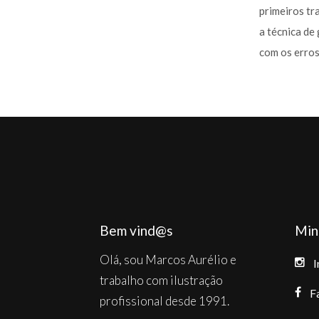
primeiros tr
a técnica de
com os erros 
Bem vind@s
Min
Olá, sou Marcos Aurélio e
I
trabalho com ilustração
F
profissional desde 1991.