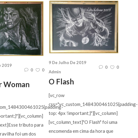
9 De Julho De 2019
e 2019
0
0
0
0
Admin
O Flash
r Woman
[vc_row
css=".vc_custom_1484300461025{padding-
stom_1484300461025{padding-
top: 4px !important;}"][vc_column]
portant;}"][vc_column]
[vc_column_text]"O Flash" foi uma
ext]Esse tributo para
encomenda em cima da hora que
avilha foi um dos