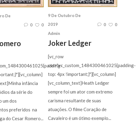
9 De Outubro De
ro De
2019
0
0
0
0
Admin
Joker Ledger
Romero
[vc_row
css=".vc_custom_1484300461025{padding-
stom_1484300461025{padding-
top: 4px !important;}"][vc_column]
portant;}"][vc_column]
[vc_column_text]Heath Ledger
ext]Minha infância
sempre foi um ator com extremo
ódios da série do
carisma resultante de suas
o um dos
atuações. O filme Coração de
ntos preferidos na
Cavaleiro é um ótimo exemplo...
ga do Cesar Romero...