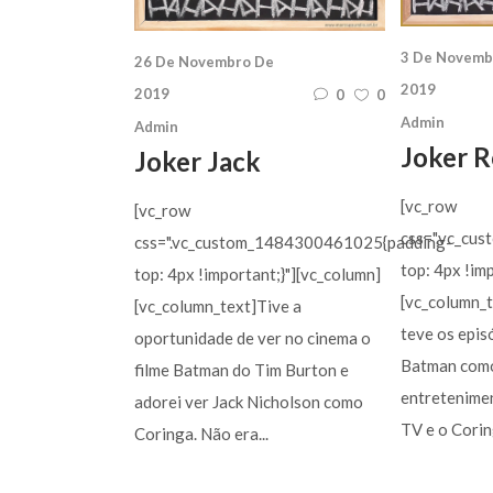
3 De Novemb
26 De Novembro De
2019
2019
0
0
Admin
Admin
Joker 
Joker Jack
[vc_row
[vc_row
css=".vc_cu
css=".vc_custom_1484300461025{padding-
top: 4px !im
top: 4px !important;}"][vc_column]
[vc_column_t
[vc_column_text]Tive a
teve os epis
oportunidade de ver no cinema o
Batman com
filme Batman do Tim Burton e
entretenime
adorei ver Jack Nicholson como
TV e o Corin
Coringa. Não era...