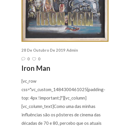
28 De Outubro De 2019
Admin
0
0
Iron Man
[vc_row
css=".vc_custom_1484300461025{padding-
top: 4px !important;}"][vc_column]
[vc_column_text]Como uma das minhas
influências são os pôsteres de cinema das
décadas de 70 e 80, percebo que os atuais