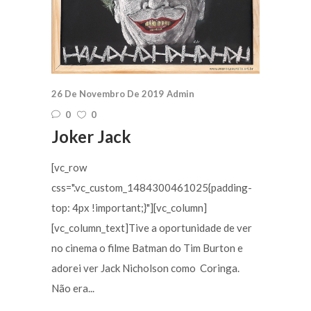
26 De Novembro De 2019
Admin
0
0
Joker Jack
[vc_row
css=".vc_custom_1484300461025{padding-
top: 4px !important;}"][vc_column]
[vc_column_text]Tive a oportunidade de ver
no cinema o filme Batman do Tim Burton e
adorei ver Jack Nicholson como Coringa.
Não era...