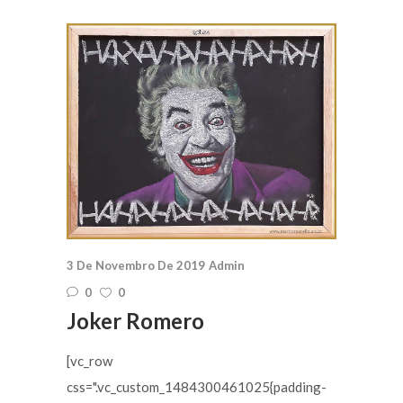
3 De Novembro De 2019
Admin
0
0
Joker Romero
[vc_row
css=".vc_custom_1484300461025{padding-