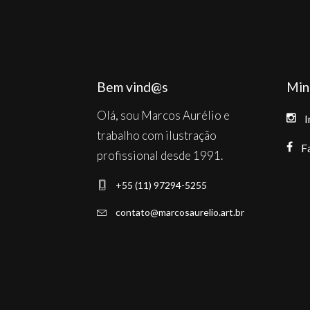
Bem vind@s
Min
Olá, sou Marcos Aurélio e
I
trabalho com ilustração
F
profissional desde 1991.
+55 (11) 97294-5255
contato@marcosaurelio.art.br