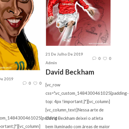
21 De Julho De 2019
0
0
Admin
David Beckham
De 2019
0
0
[vc_row
css=".vc_custom_1484300461025{padding-
top: 4px !important;}"][vc_column]
[vc_column_text]Nessa arte de
stom_1484300461025{padding-
David Beckham deixei o atleta
portant;}"][vc_column]
bem iluminado com áreas de maior