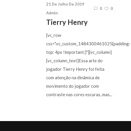
21 De Julho De 2019
0
0
Admin
Tierry Henry
[vc_row
css=".vc_custom_1484300461025{padding-
top: 4px !important;}"][vc_column]
[vc_column_text]Essa arte do
jogador Tierry Henry foi feita
com atenção na dinâmica de
movimento do jogador com
contraste nas cores escuras, mas...