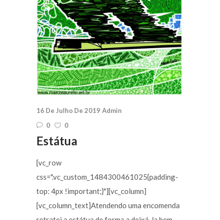
16 De Julho De 2019
Admin
0
0
Estátua
[vc_row
css=".vc_custom_1484300461025{padding-
top: 4px !important;}"][vc_column]
[vc_column_text]Atendendo uma encomenda
retratei a estátua de forma a deixá-la bem