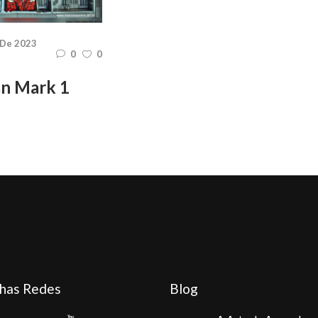
 De 2023
0
0
an Mark 1
has Redes
Blog