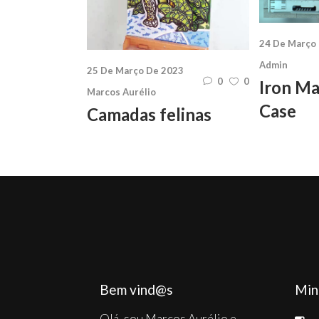
24 De Março
Admin
25 De Março De 2023
0
0
Iron M
Marcos Aurélio
Case
Camadas felinas
Bem vind@s
Min
Olá, sou Marcos Aurélio e