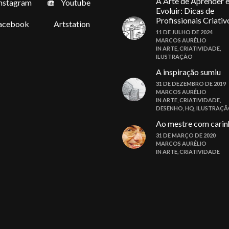
A Arte de Aprender 
nstagram
Youtube
Evoluir: Dicas de
Profissionais Criativ
acebook
Artstation
11 DE JULHO DE 2024
MARCOS AURÉLIO
IN
ARTE
,
CRIATIVIDADE
,
ILUSTRAÇÃO
A inspiração sumiu
31 DE DEZEMBRO DE 2019
MARCOS AURÉLIO
IN
ARTE
,
CRIATIVIDADE
,
DESENHO
,
HQ
,
ILUSTRAÇ
Ao mestre com carin
31 DE MARÇO DE 2020
MARCOS AURÉLIO
IN
ARTE
,
CRIATIVIDADE